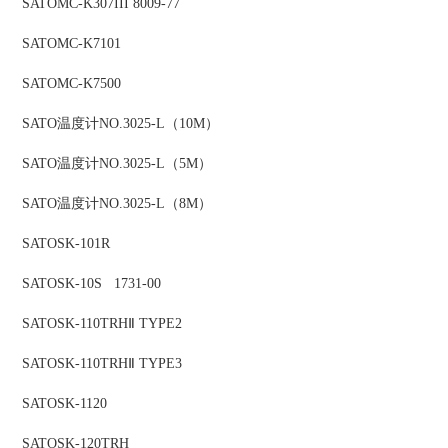
SATO
MC-K307III 8009-77
SATO
MC-K7101
SATO
MC-K7500
SATO
温度计
NO.3025-L（10M）
SATO
温度计
NO.3025-L（5M）
SATO
温度计
NO.3025-L（8M）
SATO
SK-101R
SATO
SK-10S 1731-00
SATO
SK-110TRHⅡ TYPE2
SATO
SK-110TRHⅡ TYPE3
SATO
SK-1120
SATO
SK-120TRH