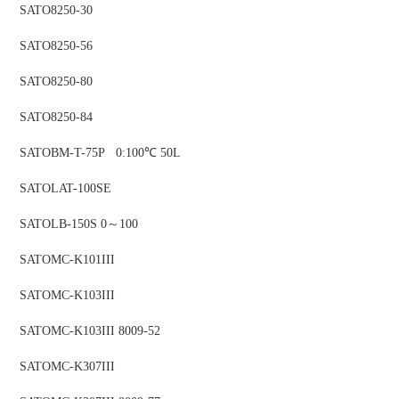
SATO
8250-30
SATO
8250-56
SATO
8250-80
SATO
8250-84
SATO
BM-T-75P 0:100℃ 50L
SATO
LAT-100SE
SATO
LB-150S 0～100
SATO
MC-K101III
SATO
MC-K103III
SATO
MC-K103III 8009-52
SATO
MC-K307III