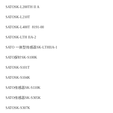
SATO
SK-L200TH II A
SATO
SK-L210T
SATO
SK-L400T 8191-00
SATO
SK-LTH IIA-2
SATO
一体型传感器
SK-LTHIIΑ-1
SATO
探针
SK-S100K
SATO
SK-S101T
SATO
SK-S104K
SATO
传感器
SK-S110K
SATO
传感器
SK-S305K
SATO
SK-S307K