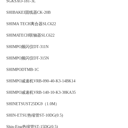
SGK
SXO-181-3L
SHIBAKEI
固线器
CK-20B
SHIMA TECH
离合器
SLC622
SHIMATECH
联轴器
SLC622
SHIMPO
频闪仪
DT-311N
SHIMPO
频闪仪
DT-315N
SHIMPO
DTMB-1C
SHIMPO
减速机
VRB-090-40-K3-14BK14
SHIMPO
减速机
VRB-140-10-K3-38KA35
SHINETSU
ST25DG9（1.0M）
SHIN-ETSU
热缩管
ST-10DG(0.5)
Shin-Etsu
热缩管
ST-15DG(0.5)