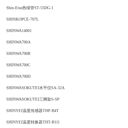
Shin-Etsu
热缩管
ST-55DG-1
SHINKO
PCE-707L
SHINWA
14001
SHINWA
700A
SHINWA
700B
SHINWA
700C
SHINWA
700D
SHINWASOKUTEI
水平仪
SA-32A
SHINWASOKUTEI
三脚架
S-SP
SHINYEI
温度传感器
THP-B4T
SHINYEI
温度转换器
THT-B111