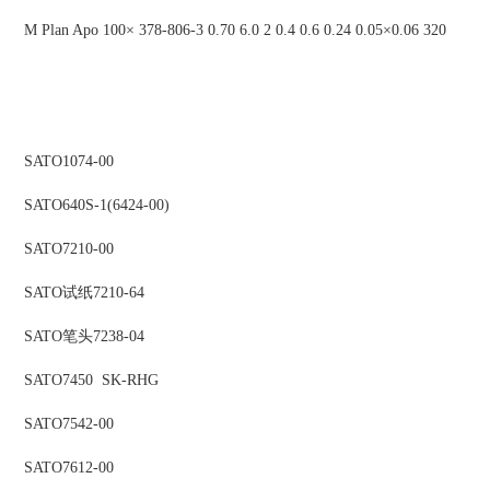
M Plan Apo 100× 378-806-3 0.70 6.0 2 0.4 0.6 0.24 0.05×0.06 320
SATO
1074-00
SATO
640S-1(6424-00)
SATO
7210-00
SATO
试纸
7210-64
SATO
笔头
7238-04
SATO
7450 SK-RHG
SATO
7542-00
SATO
7612-00