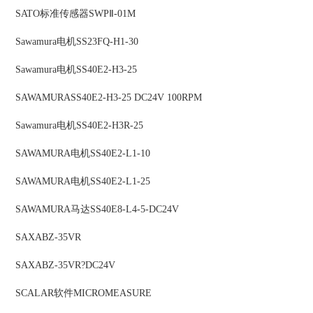
SATO
标准传感器
SWPⅡ-01M
Sawamura
电机
SS23FQ-H1-30
Sawamura
电机
SS40E2-H3-25
SAWAMURA
SS40E2-H3-25 DC24V 100RPM
Sawamura
电机
SS40E2-H3R-25
SAWAMURA
电机
SS40E2-L1-10
SAWAMURA
电机
SS40E2-L1-25
SAWAMURA
马达
SS40E8-L4-5-DC24V
SAXA
BZ-35VR
SAXA
BZ-35VR?DC24V
SCALAR
软件
MICROMEASURE