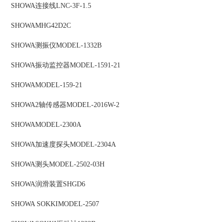
SHOWA
连接线
LNC-3F-1.5
SHOWA
MHG42D2C
SHOWA
测振仪
MODEL-1332B
SHOWA
振动监控器
MODEL-1591-21
SHOWA
MODEL-159-21
SHOWA
2轴传感器
MODEL-2016W-2
SHOWA
MODEL-2300A
SHOWA
加速度探头
MODEL-2304A
SHOWA
测头
MODEL-2502-03H
SHOWA
润滑装置
SHGD6
SHOWA SOKKI
MODEL-2507