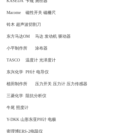
KASEDA
卡规 测径器
Macome
磁性开关 磁栅尺
铃木
超声波切割刀
东方马达OM
马达 发动机 驱动器
小平制作所
涂布器
TASCO
温度计 光泽度计
东兴化学
PH计 电导仪
植田制作所
压力开关 压力计 压力传感器
三菱化学
阻抗分析仪
牛尾
照度计
Y-DKK 山形东亚PH计 电极
密理博ERS-2电阻仪