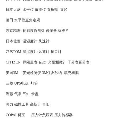
日本大菱
水平仪 偏摆仪 直角规 直尺
藤田
水平仪直角定规
东京精密
轮廓度仪测针 传感器 标准片
日本佐藤
温湿度计 风速计
CUSTOM
温湿度计 风速计 噪音计
CITIZEN
界限量表 台架 光栅测微计 千分表百分表.
美国3M
荧光检测仪 3M住友砂纸 填充树脂
三菱
UPS电源 灯管
近藤
气爪 气缸 卡盘
强力
磁性工具 高斯计 台架
COPAL科宝
压力计负压表 压力传感器