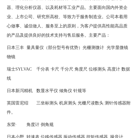
器、理化分析仪器、以及耗材等工业产品。主要面向国内外资企
业、上市公司、研究所高校、等致力于服务制造业。公司本着用
心做事、诚信做人、服务至上的原则，为客户提供高性能高品质
的产品及提供良好的技术支持与售后服务。主要产品：
日本三丰
量具量仪（部分型号有优势）光栅测微计 光学显微镜
物镜
瑞士SYLVAC
千分表 卡尺 千分尺 角度尺 位移测头 高度计 数据
线
日本新泻精机
数显水平仪 倾角仪 针规等
英国雷尼绍
三坐标测头 机床测头 光栅尺读数头 测针传感器附
件。
东荣·
角度计 倒角规
日本小野
转速表 位移传感器 振动传感器 扭矩传感器 噪音计