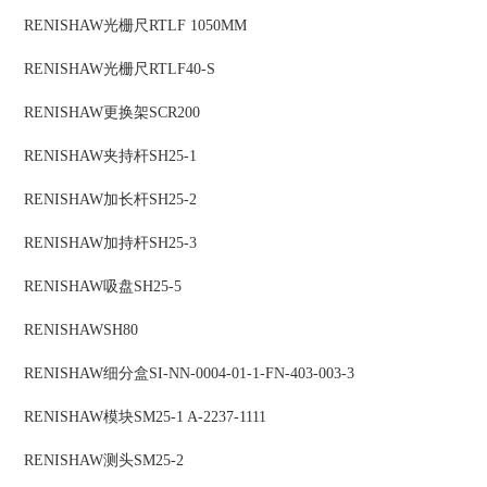
RENISHAW
光栅尺
RTLF 1050MM
RENISHAW
光栅尺
RTLF40-S
RENISHAW
更换架
SCR200
RENISHAW
夹持杆
SH25-1
RENISHAW
加长杆
SH25-2
RENISHAW
加持杆
SH25-3
RENISHAW
吸盘
SH25-5
RENISHAW
SH80
RENISHAW
细分盒
SI-NN-0004-01-1-FN-403-003-3
RENISHAW
模块
SM25-1 A-2237-1111
RENISHAW
测头
SM25-2