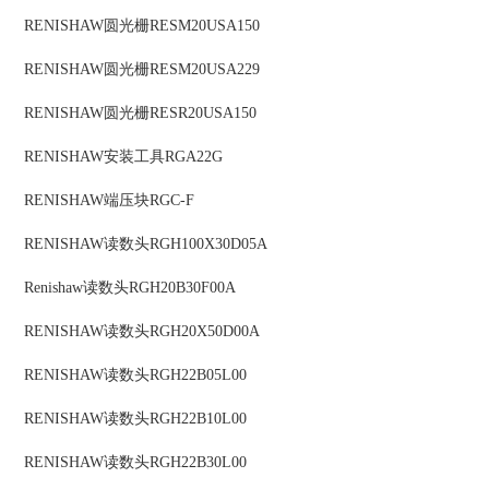
RENISHAW
圆光栅
RESM20USA150
RENISHAW
圆光栅
RESM20USA229
RENISHAW
圆光栅
RESR20USA150
RENISHAW
安装工具
RGA22G
RENISHAW
端压块
RGC-F
RENISHAW
读数头
RGH100X30D05A
Renishaw
读数头
RGH20B30F00A
RENISHAW
读数头
RGH20X50D00A
RENISHAW
读数头
RGH22B05L00
RENISHAW
读数头
RGH22B10L00
RENISHAW
读数头
RGH22B30L00