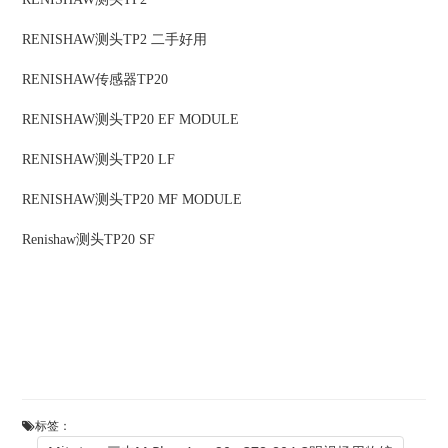
RENISHAW
测头
TP2 二手好用
RENISHAW
传感器
TP20
RENISHAW
测头
TP20 EF MODULE
RENISHAW
测头
TP20 LF
RENISHAW
测头
TP20 MF MODULE
Renishaw
测头
TP20 SF
标签：