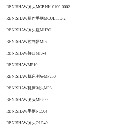
RENISHAW
测头
MCP HK-0100-0002
RENISHAW
操作手柄
MCULITE-2
RENISHAW
测头座
MH20I
RENISHAW
控制器
MI5
RENISHAW
接口
MI8-4
RENISHAW
MP10
RENISHAW
机床测头
MP250
RENISHAW
机床测头
MP3
RENISHAW
测头
MP700
RENISHAW
手柄
NC564
RENISHAW
测头
OLP40