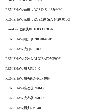
RENISHAW
光栅尺
RGS40-S 1650MM
RENISHAW
光栅尺
RGSZ20-S(A-9420-0100)
Renishaw
读数头
RH100X30D05A
RENISHAW
细分盒
RI0040A04B
RENISHAW
接口
RI0100
RENISHAW
读数头
RL32BAT050B99F
RENISHAW
测头
RLP40
RENISHAW
测头配件
RLP40用
RENISHAW
接收器
RMI-Q
RENISHAW
接收器
RMIV2
RENISHAW
测头
RMP40