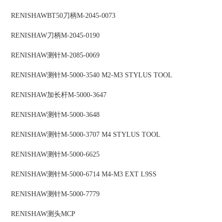
RENISHAW
BT50刀柄
M-2045-0073
RENISHAW
刀柄
M-2045-0190
RENISHAW
测针
M-2085-0069
RENISHAW
测针
M-5000-3540 M2-M3 STYLUS TOOL
RENISHAW
加长杆
M-5000-3647
RENISHAW
测针
M-5000-3648
RENISHAW
测针
M-5000-3707 M4 STYLUS TOOL
RENISHAW
测针
M-5000-6625
RENISHAW
测针
M-5000-6714 M4-M3 EXT L9SS
RENISHAW
测针
M-5000-7779
RENISHAW
测头
MCP