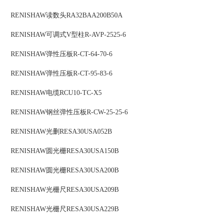
RENISHAW
读数头
RA32BAA200B50A
RENISHAW
可调式V型柱
R-AVP-2525-6
RENISHAW
弹性压板
R-CT-64-70-6
RENISHAW
弹性压板
R-CT-95-83-6
RENISHAW
电缆
RCU10-TC-X5
RENISHAW
钢丝弹性压板
R-CW-25-25-6
RENISHAW
光删
RESA30USA052B
RENISHAW
圆光栅
RESA30USA150B
RENISHAW
圆光栅
RESA30USA200B
RENISHAW
光栅尺
RESA30USA209B
RENISHAW
光栅尺
RESA30USA229B