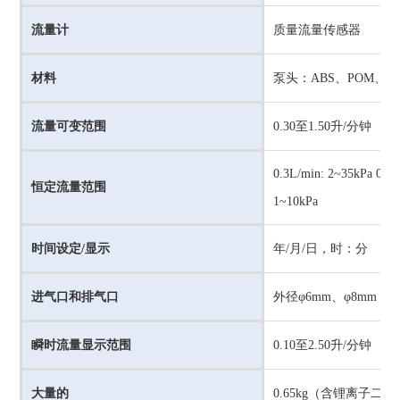
流量计
质量流量传感器
材料
泵头：ABS、POM、T
流量可变范围
0.30至1.50升/分钟
0.3L/min: 2~35kPa
0.5
恒定流量范围
1~10kPa
时间设定/显示
年/月/日，时：分
进气口和排气口
外径φ6mm、φ8mm（
瞬时流量显示范围
0.10至2.50升/分钟
大量的
0.65kg（含锂离子二