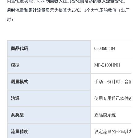
内置恒流功能，可抑制因吸入压力变化而引起的吸入流量变化。
瞬时流量和累计流量显示为换算为25℃、1个大气压的数值（出厂
时）
商品代码
080860-104
模型
MP-Σ100HNII
测量模式
手动、倒计时、音量计
沟通
使用专用通讯软件读取
泵类型
双隔膜系统
流量精度
设定流量的±5%以内