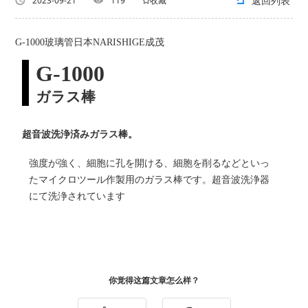
返回列表
2023-09-21
119
收藏
G-1000玻璃管日本NARISHIGE成茂
G-1000
ガラス棒
超音波洗浄済みガラス棒。
強度が強く、細胞に孔を開ける、細胞を削るなどといっ
たマイクロツール作製用のガラス棒です。超音波洗浄器
にて洗浄されています
你觉得这篇文章怎么样？